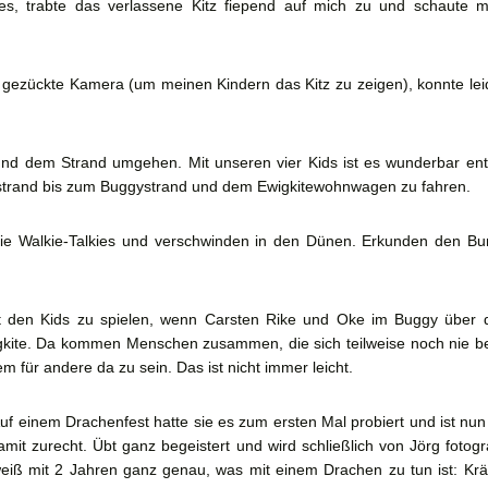
, trabte das verlassene Kitz fiepend auf mich zu und schaute m
 gezückte Kamera (um meinen Kindern das Kitz zu zeigen), konnte lei
und dem Strand umgehen. Mit unseren vier Kids ist es wunderbar entl
strand bis zum Buggystrand und dem Ewigkitewohnwagen zu fahren.
e Walkie-Talkies und verschwinden in den Dünen. Erkunden den Bu
t den Kids zu spielen, wenn Carsten Rike und Oke im Buggy über d
ewigkite. Da kommen Menschen zusammen, die sich teilweise noch nie 
für andere da zu sein. Das ist nicht immer leicht.
uf einem Drachenfest hatte sie es zum ersten Mal probiert und ist nun i
t zurecht. Übt ganz begeistert und wird schließlich von Jörg fotogr
iß mit 2 Jahren ganz genau, was mit einem Drachen zu tun ist: Kräft