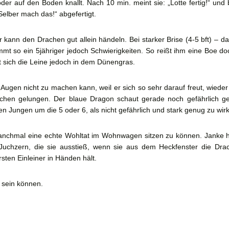
 oder auf den Boden knallt. Nach 10 min. meint sie: „Lotte fertig!“ und
Selber mach das!“ abgefertigt.
r kann den Drachen gut allein händeln. Bei starker Brise (4-5 bft) – d
t so ein 5jähriger jedoch Schwierigkeiten. So reißt ihm eine Boe do
 sich die Leine jedoch in dem Dünengras.
Augen nicht zu machen kann, weil er sich so sehr darauf freut, wiede
rachen gelungen. Der blaue Dragon schaut gerade noch gefährlich g
nen Jungen um die 5 oder 6, als nicht gefährlich und stark genug zu wir
anchmal eine echte Wohltat im Wohnwagen sitzen zu können. Janke h
Juchzern, die sie ausstieß, wenn sie aus dem Heckfenster die Dr
rsten Einleiner in Händen hält.
 sein können.