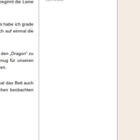
 beginnt die Leine
as habe ich grade
ch auf einmal die
r den „Dragon“ zu
enug für unseren
ken.
at das Bett auch
achen beobachten