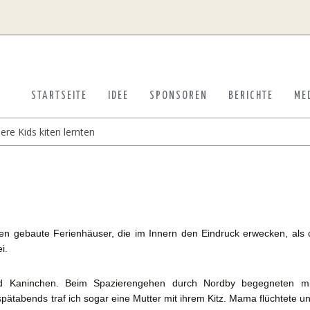
STARTSEITE
IDEE
SPONSOREN
BERICHTE
ME
ere Kids kiten lernten
en gebaute Ferienhäuser, die im Innern den Eindruck erwecken, als 
i.
 Kaninchen. Beim Spazierengehen durch Nordby begegneten mi
tabends traf ich sogar eine Mutter mit ihrem Kitz. Mama flüchtete und