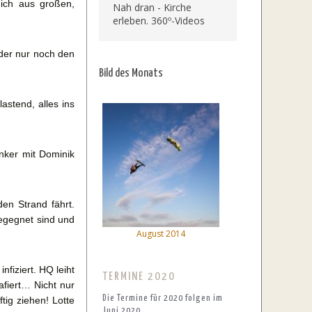
ich aus großen,
Nah dran - Kirche
erleben. 360º-Videos
der nur noch den
Bild des Monats
astend, alles ins
nker mit Dominik
en Strand fährt.
begegnet sind und
August 2014
nfiziert. HQ leiht
TERMINE 2020
afiert… Nicht nur
Die Termine für 2020 folgen im
ig ziehen! Lotte
Juni 2020.