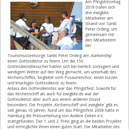
Am Pfingstmontag
2018 trafen sich
drei ewigkite-
Mitarbeiter am
Strand von Sankt
Peter Ording, um
gemeinsam mit
den Mitarbeitern
der
Tourismusseelsorge Sankt Peter Ording am ‚Karkenship’
einen Gottesdienst zu feiern. Um die 150
Gottesdienstbesucher hatten sich bei herrlich sonnigem und
windigem Wetter auf den Weg gemacht, um unterhalb des
Kirchenschiffes, begleitet vom Posaunenchor, einen kurzen
und knackigen Gottesdienst zu feiern.
Anlass des Gottesdienstes war das Pfingstfest. Sowohl für
das Kirchenschiff als auch für ewigkite.de war der
Gottesdienst aber auch aus einem anderen Grund
besonders: Die Projekte ‚Kirchenschiff’ und ‚ewigkite’ gibt es
seit genau 10 Jahren. Rund um das Pfingstfest 2008 hatte in
Hamburg die Preisverleihung von Andere Zeiten e.V.
stattgefunden. Der 1. und 2. Preis ging an die beiden Projekte
und ermöglichte ihnen einen guten Start. Die Mitarbeiter des