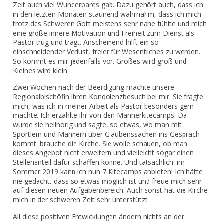
Zeit auch viel Wunderbares gab. Dazu gehört auch, dass ich
in den letzten Monaten staunend wahrnahm, dass ich mich
trotz des Schweren Gott meistens sehr nahe fühlte und mich
eine große innere Motivation und Freiheit zum Dienst als
Pastor trug und trägt. Anscheinend hilft ein so
einschneidender Verlust, freier für Wesentliches zu werden.
So kommt es mir jedenfalls vor. Großes wird groß und
Kleines wird klein.
Zwei Wochen nach der Beerdigung machte unsere
Regionalbischöfin ihren Kondolenzbesuch bei mir. Sie fragte
mich, was ich in meiner Arbeit als Pastor besonders gern
machte. Ich erzählte ihr von den Männerkitecamps. Da
wurde sie hellhörig und sagte, so etwas, wo man mit
Sportlern und Männern über Glaubenssachen ins Gespräch
kommt, brauche die Kirche. Sie wolle schauen, ob man
dieses Angebot nicht erweitern und vielleicht sogar einen
Stellenanteil dafür schaffen könne. Und tatsächlich: im
Sommer 2019 kann ich nun 7 Kitecamps anbieten! Ich hätte
nie gedacht, dass so etwas möglich ist und freue mich sehr
auf diesen neuen Aufgabenbereich. Auch sonst hat die Kirche
mich in der schweren Zeit sehr unterstützt.
All diese positiven Entwicklungen ändern nichts an der