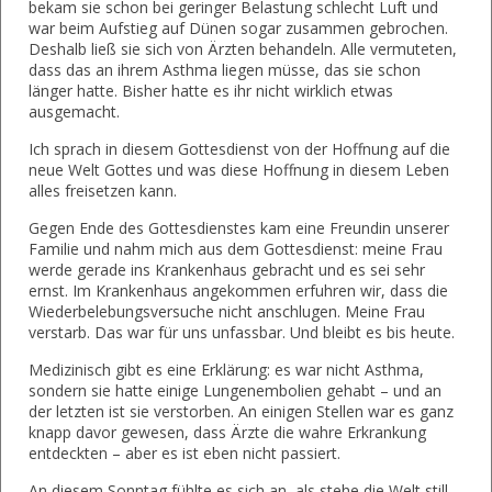
bekam sie schon bei geringer Belastung schlecht Luft und
war beim Aufstieg auf Dünen sogar zusammen gebrochen.
Deshalb ließ sie sich von Ärzten behandeln. Alle vermuteten,
dass das an ihrem Asthma liegen müsse, das sie schon
länger hatte. Bisher hatte es ihr nicht wirklich etwas
ausgemacht.
Ich sprach in diesem Gottesdienst von der Hoffnung auf die
neue Welt Gottes und was diese Hoffnung in diesem Leben
alles freisetzen kann.
Gegen Ende des Gottesdienstes kam eine Freundin unserer
Familie und nahm mich aus dem Gottesdienst: meine Frau
werde gerade ins Krankenhaus gebracht und es sei sehr
ernst. Im Krankenhaus angekommen erfuhren wir, dass die
Wiederbelebungsversuche nicht anschlugen. Meine Frau
verstarb. Das war für uns unfassbar. Und bleibt es bis heute.
Medizinisch gibt es eine Erklärung: es war nicht Asthma,
sondern sie hatte einige Lungenembolien gehabt – und an
der letzten ist sie verstorben. An einigen Stellen war es ganz
knapp davor gewesen, dass Ärzte die wahre Erkrankung
entdeckten – aber es ist eben nicht passiert.
An diesem Sonntag fühlte es sich an, als stehe die Welt still.