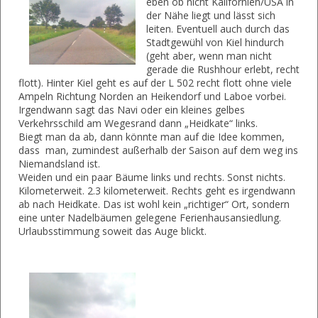
eben ob nicht Kalifornien/USA in
der Nähe liegt und lässt sich
leiten. Eventuell auch durch das
Stadtgewühl von Kiel hindurch
(geht aber, wenn man nicht
gerade die Rushhour erlebt, recht
flott). Hinter Kiel geht es auf der L 502 recht flott ohne viele
Ampeln Richtung Norden an Heikendorf und Laboe vorbei.
Irgendwann sagt das Navi oder ein kleines gelbes
Verkehrsschild am Wegesrand dann „Heidkate“ links.
Biegt man da ab, dann könnte man auf die Idee kommen,
dass man, zumindest außerhalb der Saison auf dem weg ins
Niemandsland ist.
Weiden und ein paar Bäume links und rechts. Sonst nichts.
Kilometerweit. 2.3 kilometerweit. Rechts geht es irgendwann
ab nach Heidkate. Das ist wohl kein „richtiger“ Ort, sondern
eine unter Nadelbäumen gelegene Ferienhausansiedlung.
Urlaubsstimmung soweit das Auge blickt.