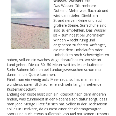
Wasser/ Wassertiefe
Das Wasser fällt mehrere
Dutzend Meter weit flach ab und
wird dann tiefer. Direkt am
Strand nerven kleine und auch
größere Steine. Surfschuhe sind
also zu empfehlen. Das Wasser
ist – zumindest bei „normalen“
Winden – recht ruhig und
angenehm zu fahren. Anfänger,
die mit dem Höhelaufen oder
Hohehalten noch Schwierigkeiten
haben, sollten ein waches Auge darauf halten, wo sie an
Land gehen. Die ca. 30- 50 Meter weit ins Meer laufenden
Stein-Buhnen können bei Landungsversuchen schon mal
dumm in die Quere kommen.
Fährt man ein wenig aufs Meer raus, so hat man einen
wunderschönen Blick auf eine sich sehr lang hinziehende
Küstenlandschaft.
Entlang der Küste lässt sich ein Kitespot nach dem anderen
finden, was zumindest in der Nebensaison dafür sorgt, dass
man jede Menge Platz für sich hat. Selbst in der Hochsaison
soll es in Heidkate, da es nicht einer der oberangesagten
Spots und auch etwas außerhalb von Kiel mit seinen Hitspots