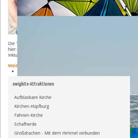
2026
Die Termine für Kitekamps
sind raus! Ihr findet sie
hier:
Kitesurfen von Ewigkite
.
Inklusive Anmeldeformular!
Weiterlesen
ewigkite-Attraktionen
Aufblasbare Kirche
Kirchen-Hüpfburg
Fahnen-Kirche
Schafherde
Großdrachen - Mit dem Himmel verbunden