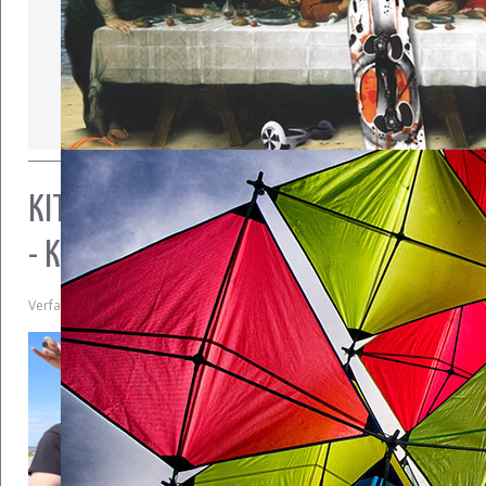
KITECAMPS und mehr von Ewigkite
- Kitesurfen
Verfasst am
25. Juli 2019
. Veröffentlicht in
Kitesurfen